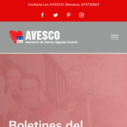
Saltar
Contacta con AVESCO, llámanos: 674720503
al
Facebook
Twitter
Pinterest
Instagram
contenido
Boletines del