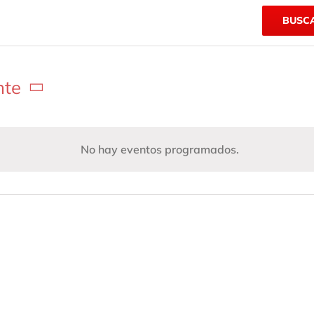
BUSC
nte
No hay eventos programados.
Aviso