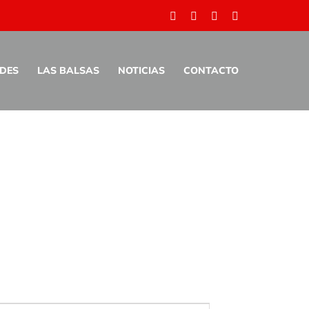
Facebook
Twitter
Pinterest
Instagram
ADES
LAS BALSAS
NOTICIAS
CONTACTO