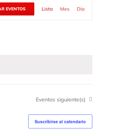
Navegación
Lista
Mes
Día
AR EVENTOS
de
vistas
de
Evento
Eventos
siguiente(s)
Suscribirse al calendario