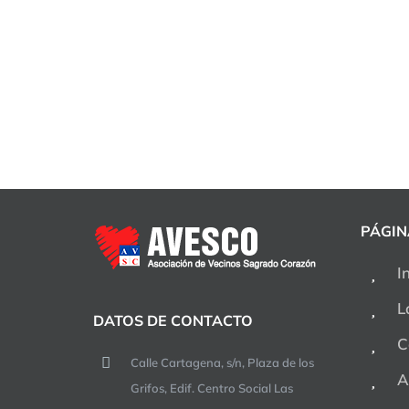
PÁGIN
I
L
DATOS DE CONTACTO
C
Calle Cartagena, s/n, Plaza de los
A
Grifos, Edif. Centro Social Las