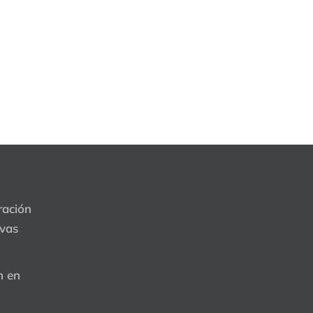
ración
evas
n en