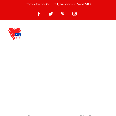
Saltar
Contacta con AVESCO, llámanos: 674720503
al
Facebook
Twitter
Pinterest
Instagram
contenido