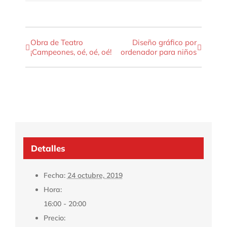
Obra de Teatro
Diseño gráfico por
Navegación
¡Campeones, oé, oé, oé!
ordenador para niños
del
Evento
Detalles
Fecha:
24 octubre, 2019
Hora:
16:00 - 20:00
Precio: