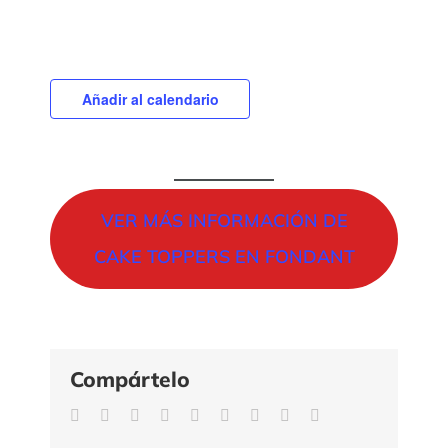
Añadir al calendario
VER MÁS INFORMACIÓN DE
CAKE TOPPERS EN FONDANT
Compártelo
Facebook
Twitter
Reddit
LinkedIn
WhatsApp
Tumblr
Pinterest
Vk
Correo
electrónico