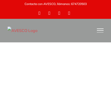
Saltar
Contacta con AVESCO, llámanos: 674720503
al
Facebook
Twitter
Pinterest
Instagram
contenido