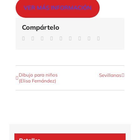
VER MÁS INFORMACIÓN
Compártelo
Facebook
Twitter
Reddit
LinkedIn
WhatsApp
Tumblr
Pinterest
Vk
Correo
electrónico
Dibujo para niños
Sevillanas
Navegación
(Elisa Fernández)
del
Evento