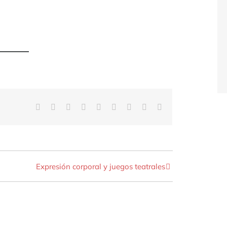
Facebook
Twitter
Reddit
LinkedIn
WhatsApp
Tumblr
Pinterest
Vk
Correo
electrónico
Expresión corporal y juegos teatrales