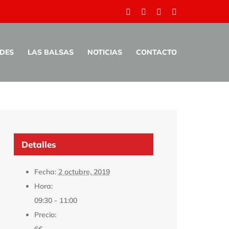
Facebook
Twitter
Pinterest
Instagram
tiva
ADES
LAS BALSAS
NOTICIAS
CONTACTO
Detalles
Fecha:
2 octubre, 2019
Hora:
09:30 - 11:00
Precio:
6€