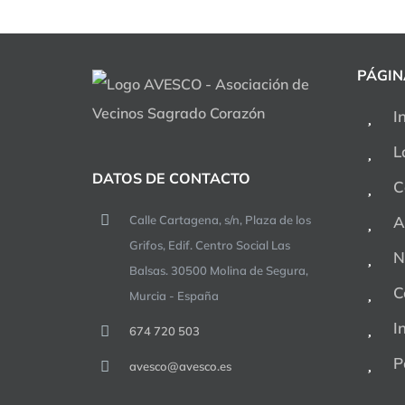
PÁGIN
I
L
DATOS DE CONTACTO
C
Calle Cartagena, s/n, Plaza de los
A
Grifos, Edif. Centro Social Las
N
Balsas. 30500 Molina de Segura,
C
Murcia - España
I
674 720 503
P
avesco@avesco.es