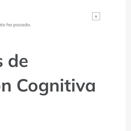
×
nto ha pasado.
s de
ón Cognitiva