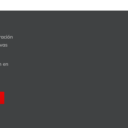
ración
evas
n en