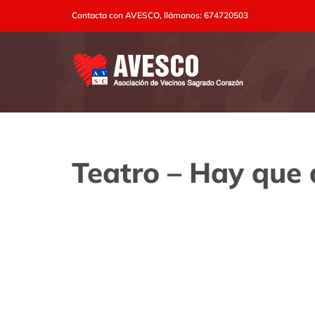
Saltar
Contacta con AVESCO, llámanos: 674720503
al
contenido
Teatro – Hay que 