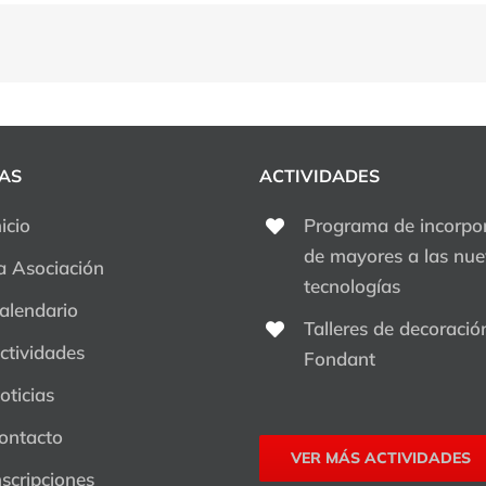
que
deshacer
la
casa
AS
ACTIVIDADES
nicio
Programa de incorpo
de mayores a las nu
a Asociación
tecnologías
alendario
Talleres de decoració
ctividades
Fondant
oticias
ontacto
VER MÁS ACTIVIDADES
nscripciones