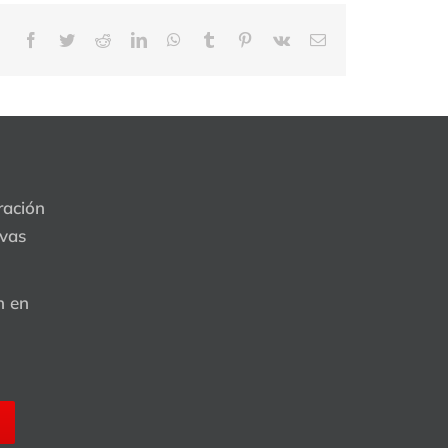
Facebook
Twitter
Reddit
LinkedIn
WhatsApp
Tumblr
Pinterest
Vk
Correo
electrónico
ración
evas
n en