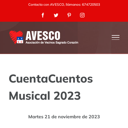
Saltar
Contacta con AVESCO, llámanos: 674720503
al
Facebook
Twitter
Pinterest
Instagram
contenido
CuentaCuentos
Musical 2023
Martes 21 de noviembre de 2023