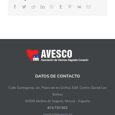
Facebook
Twitter
Reddit
LinkedIn
WhatsApp
Tumblr
Pinterest
Vk
Correo
electrónico
DATOS DE CONTACTO
Calle Cartagena, s/n, Plaza de los Grifos, Edif. Centro Social Las
Balsas
30500 Molina de Segura, Murcia - España
674 720 503
avesco@avesco.es