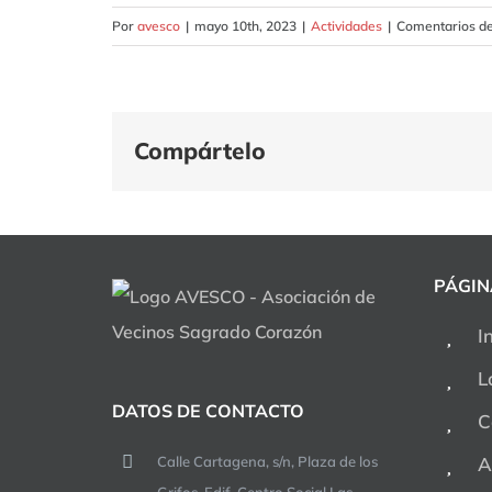
Por
avesco
|
mayo 10th, 2023
|
Actividades
|
Comentarios de
Compártelo
PÁGIN
I
L
DATOS DE CONTACTO
C
Calle Cartagena, s/n, Plaza de los
A