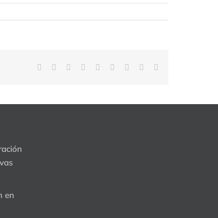
Facebook
Twitter
Reddit
LinkedIn
WhatsApp
Tumblr
Pinterest
Vk
Correo
electrónico
ración
evas
n en