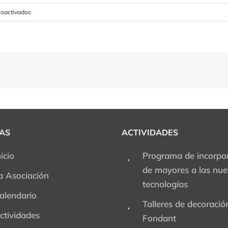
en
sactivados
Participadonia
2023
–
Molina
de
Segura
AS
ACTIVIDADES
nicio
Programa de incorpo
de mayores a las nu
a Asociación
tecnologías
alendario
Talleres de decoració
ctividades
Fondant