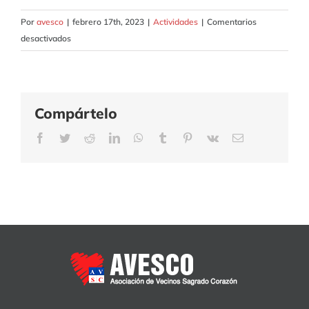
Por
avesco
|
febrero 17th, 2023
|
Actividades
|
Comentarios
en
desactivados
Gran
Baile
de
Carnaval
Compártelo
2023
Facebook
Twitter
Reddit
LinkedIn
WhatsApp
Tumblr
Pinterest
Vk
Correo
electrónico