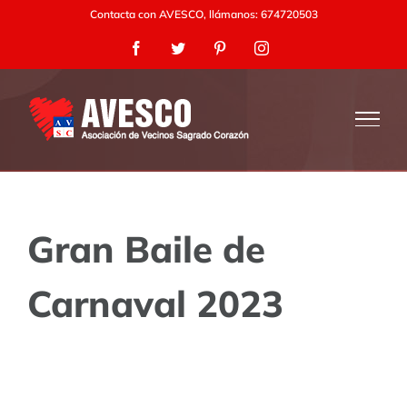
Saltar
Contacta con AVESCO, llámanos: 674720503
al
Facebook
Twitter
Pinterest
Instagram
contenido
Gran Baile de
Carnaval 2023