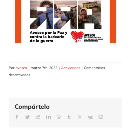
Por
avesco
|
marzo 7th, 2022
|
Actividades
|
Comentarios
en
desactivados
AVESCO
por
la
Paz
Compártelo
y
Facebook
Twitter
contra
Reddit
LinkedIn
WhatsApp
Tumblr
Pinterest
Vk
Correo
electrónico
la
barbarie