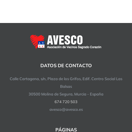
de
la
guerra
DATOS DE CONTACTO
Calle Cartagena, s/n, Plaza de los Grifos, Edif. Centro Social Las
Balsas
30500 Molina de Segura, Murcia - España
674 720 503
avesco@avesco.es
PÁGINAS