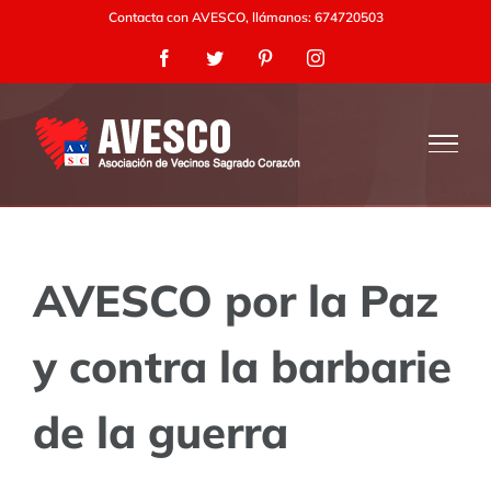
Saltar
Contacta con AVESCO, llámanos: 674720503
al
Facebook
Twitter
Pinterest
Instagram
contenido
AVESCO por la Paz
y contra la barbarie
de la guerra