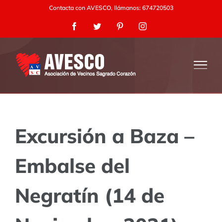
Saltar
Contacta con AVESCO, llámanos: 674720503
al
Facebook
Twitter
Pinterest
Instagram
contenido
Excursión a Baza –
Embalse del
Negratín (14 de