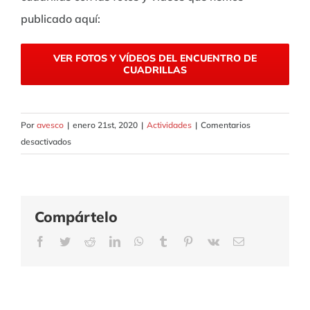
publicado aquí:
VER FOTOS Y VÍDEOS DEL ENCUENTRO DE
CUADRILLAS
Por
avesco
|
enero 21st, 2020
|
Actividades
|
Comentarios
en
desactivados
Encuentro
de
Cuadrillas
–
Compártelo
12
Facebook
Twitter
de
Reddit
LinkedIn
WhatsApp
Tumblr
Pinterest
Vk
Correo
electrónico
Enero
2020