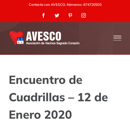
Saltar
Contacta con AVESCO, llámanos: 674720503
al
Facebook
Twitter
Pinterest
Instagram
contenido
Encuentro de
Cuadrillas – 12 de
Enero 2020