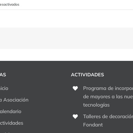
en
esactivados
Contaminación
Electromagnética
y
Salud
AS
ACTIVIDADES
nicio
Programa de incorpo
de mayores a las nu
a Asociación
tecnologías
alendario
Talleres de decoració
ctividades
Fondant