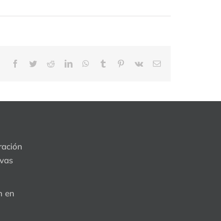
Facebook
Twitter
Reddit
LinkedIn
WhatsApp
Tumblr
Pinterest
Vk
Correo
electrónico
ración
evas
n en