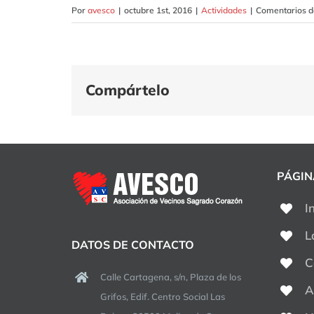
Por
avesco
|
octubre 1st, 2016
|
Actividades
|
Comentarios d
Compártelo
PÁGIN
I
L
DATOS DE CONTACTO
C
Calle Cartagena, s/n, Plaza de los
A
Grifos, Edif. Centro Social Las