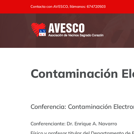
Saltar
Contacta con AVESCO, llámanos: 674720503
al
contenido
Contaminación El
Conferencia: Contaminación Electro
Conferenciante: Dr. Enrique A. Navarro
Físico y profesor titular del Departamento de 